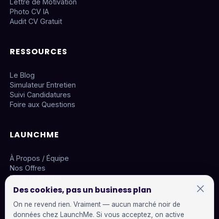
Lettre de Motivation
Photo CV IA
Audit CV Gratuit
RESSOURCES
Le Blog
Simulateur Entretien
Suivi Candidatures
Foire aux Questions
LAUNCHME
À Propos / Équipe
Nos Offres
Nous Contacter
Mentions Légales
Des cookies, pas un business plan
Confidentialité
On ne revend rien. Vraiment — aucun marché noir de
Gérer les cookies
données chez LaunchMe. Si vous acceptez, on active
CGU