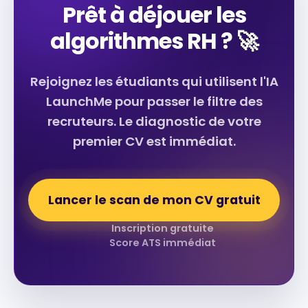
Prêt à déjouer les
algorithmes RH ? 🚀
tester gratuitement
Rejoignez les étudiants qui utilisent l'IA
LaunchMe pour passer le filtre des
recruteurs. Le diagnostic de votre
premier CV est immédiat.
Lancer le scan de mon CV gratuit
Inscription gratuite
Score ATS immédiat