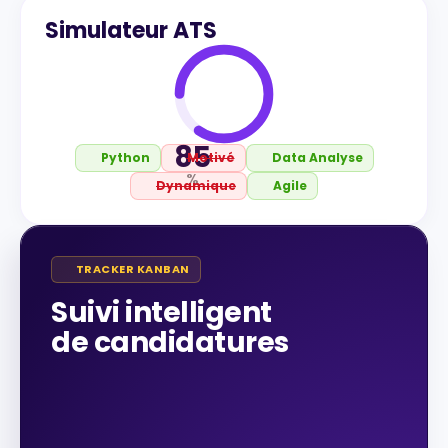
Simulateur ATS
85
Python
Motivé
Data Analyse
%
Dynamique
Agile
TRACKER KANBAN
Suivi intelligent
de candidatures