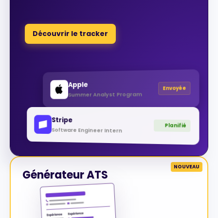
Découvrir le tracker
Apple
Envoyée
Summer Analyst Program
Stripe
Planifié
Software Engineer Intern
NOUVEAU
Générateur ATS