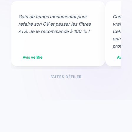
Gain de temps monumental pour
Chouette 
refaire son CV et passer les filtres
vraiment 
ATS. Je le recommande à 100 % !
Cela prép
entrer da
professio
Avis vérifié
Avis véri
FAITES DÉFILER