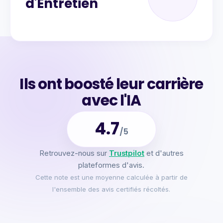
d'Entretien
Ils ont boosté leur carrière
avec l'IA
4.7
/5
Retrouvez-nous sur
Trustpilot
et d'autres
plateformes d'avis.
Cette note est une moyenne calculée à partir de
l'ensemble des avis certifiés récoltés.