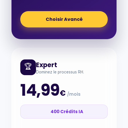
Choisir Avancé
Expert
🏆
Dominez le processus RH.
14,99
€
/mois
400 Crédits IA